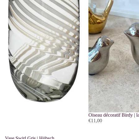
Oiseau décoratif Birdy | l
€11,00
PROMOTION
Vase Swirl Gris | Hübsch