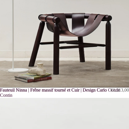
Fauteuil Ninna | Frêne massif tourné et Cuir | Design Carlo Contin
Fauteuil Ninna | Frêne massif tourné et Cuir | Design Carlo
€1.313,00
Contin