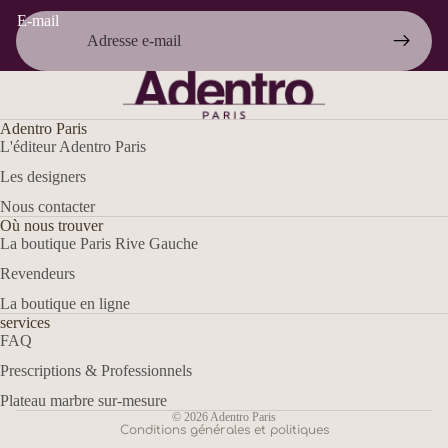
E-mail
Adentro Paris
L'éditeur Adentro Paris
Les designers
Nous contacter
Où nous trouver
La boutique Paris Rive Gauche
Politique de remboursement
Revendeurs
Politique de confidentialité
La boutique en ligne
Conditions d’utilisation
services
Conditions générales de vente
FAQ
Mentions légales
Prescriptions & Professionnels
Coordonnées
Plateau marbre sur-mesure
© 2026
Adentro Paris
Conditions générales et politiques