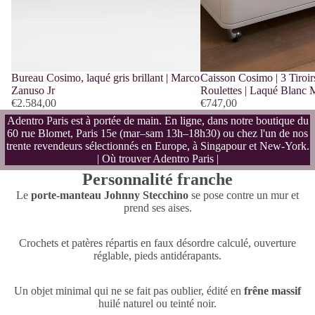
Bureau Cosimo, laqué gris brillant | Marco
Caisson Cosimo | 3 Tiroir
Zanuso Jr
Roulettes | Laqué Blanc 
€2.584,00
€747,00
Adentro Paris est à portée de main. En ligne, dans notre
boutique
du
60 rue Blomet, Paris 15e (mar–sam 13h–18h30) ou chez l'un de nos
trente revendeurs sélectionnés en Europe, à Singapour et New-York.
| Où trouver Adentro Paris |
Personnalité franche
Le
porte-manteau Johnny Stecchino
se pose contre un mur et
prend ses aises.
Crochets et patères répartis en faux désordre calculé, ouverture
réglable, pieds antidérapants.
Un objet minimal qui ne se fait pas oublier, édité en
frêne massif
huilé naturel ou teinté noir.