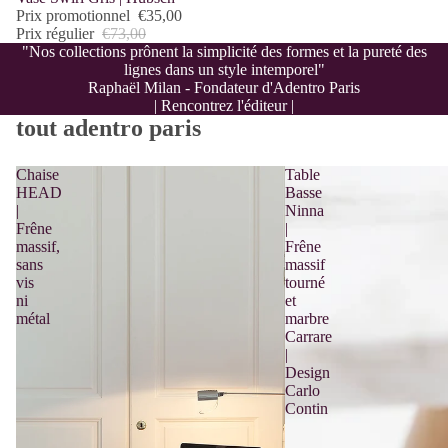
Prix promotionnel
€35,00
Prix régulier
€73,00
"Nos collections prônent la simplicité des formes et la pureté des
lignes dans un style intemporel"
Raphaël Milan - Fondateur d'Adentro Paris
| Rencontrez l'éditeur |
tout adentro paris
Chaise
Table
HEAD
Basse
|
Ninna
Frêne
|
massif,
Frêne
sans
massif
vis
tourné
ni
et
métal
marbre
Carrare
|
Design
Carlo
Contin