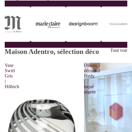
Maison Adentro, sélection déco
Tout voir
Vase
Oiseau
Swirl
décoratif
Gris
Birdy
|
|
Hübsch
laqué
argent