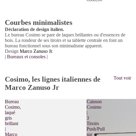
Courbes minimalistes
Déclaration de design italien.
Le bureau Cosimo se pare de laques brillantes ou d'essences de
bois. La rondeur de ses tiroirs et sa tablette centrale en font un
bureau fonctionnel sous son minimalisme apparent.
Design
Marco Zanuso Jr
.
| Bureaux et consoles |
Cosimo, les lignes italiennes de
Tout voir
Marco Zanuso Jr
Bureau
Caisson
Cosimo,
Cosimo
laqué
|
gris
3
brillant
Tiroirs
|
Push/Pull
Marco
sur